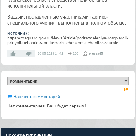
исполнительной власти.
Задачи, поставленные участниками тактико-
специального учения, выполнены в полном объеме.
Источник:
https://rosguard.gov.ru/News/Article/podrazdeleniya-rosgvardii-
prinyali-uchastie-v-antiterroristicheskom-uchenii-v-zaurale
—
18.05.2023
14:42
206
pressa45
RS
Написать комментарий
Нет комментариев. Ваш будет первым!
Похожие публикации