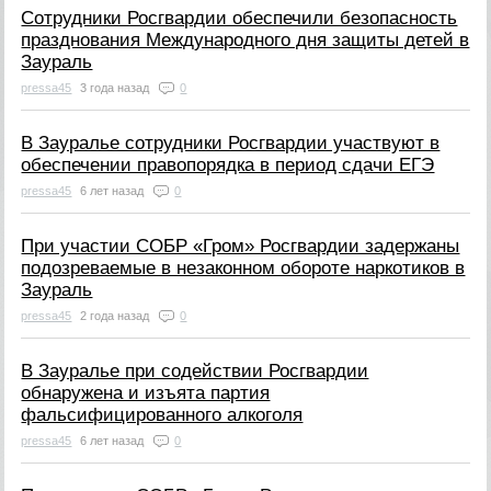
Сотрудники Росгвардии обеспечили безопасность
празднования Международного дня защиты детей в
Заураль
pressa45
3 года назад
0
В Зауралье сотрудники Росгвардии участвуют в
обеспечении правопорядка в период сдачи ЕГЭ
pressa45
6 лет назад
0
При участии СОБР «Гром» Росгвардии задержаны
подозреваемые в незаконном обороте наркотиков в
Заураль
pressa45
2 года назад
0
В Зауралье при содействии Росгвардии
обнаружена и изъята партия
фальсифицированного алкоголя
pressa45
6 лет назад
0