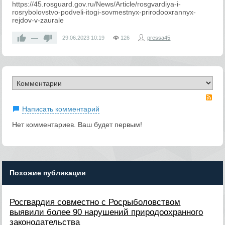
https://45.rosguard.gov.ru/News/Article/rosgvardiya-i-
rosrybolovstvo-podveli-itogi-sovmestnyx-prirodooxrannyx-
rejdov-v-zaurale
—
29.06.2023
10:19
126
pressa45
RS
Написать комментарий
Нет комментариев. Ваш будет первым!
Похожие публикации
Росгвардия совместно с Росрыболовством
выявили более 90 нарушений природоохранного
законодательства