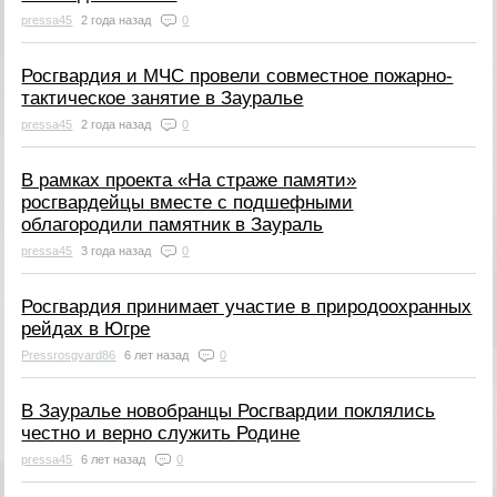
pressa45
2 года назад
0
Росгвардия и МЧС провели совместное пожарно-
тактическое занятие в Зауралье
pressa45
2 года назад
0
В рамках проекта «На страже памяти»
росгвардейцы вместе с подшефными
облагородили памятник в Заураль
pressa45
3 года назад
0
Росгвардия принимает участие в природоохранных
рейдах в Югре
Pressrosgvard86
6 лет назад
0
В Зауралье новобранцы Росгвардии поклялись
честно и верно служить Родине
pressa45
6 лет назад
0