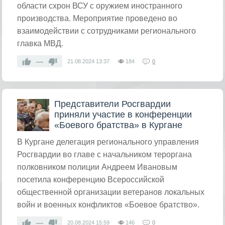
области схрон ВСУ с оружием иностранного
производства. Мероприятие проведено во
взаимодействии с сотрудниками регионального
главка МВД.
—
21.08.2024
13:37
184
0
Представители Росгвардии
приняли участие в конференции
«Боевого братства» в Кургане
​В Кургане делегация регионального управления
Росгвардии во главе с начальником тероргана
полковником полиции Андреем Ивановым
посетила конференцию Всероссийской
общественной организации ветеранов локальных
войн и военных конфликтов «Боевое братство».
—
20.08.2024
15:59
146
0