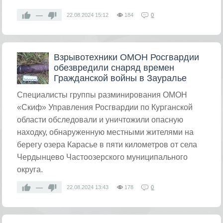
—
22.08.2024
15:12
184
0
Взрывотехники ОМОН Росгвардии
обезвредили снаряд времен
Гражданской войны в Зауралье
​Специалисты группы разминирования ОМОН
«Скиф» Управления Росгвардии по Курганской
области обследовали и уничтожили опасную
находку, обнаруженную местными жителями на
берегу озера Карасье в пяти километров от села
Чердынцево Частоозерского муниципального
округа.
—
22.08.2024
13:43
178
0