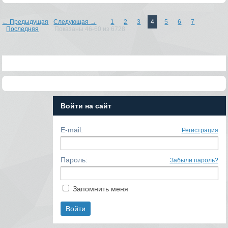
← Предыдущая
Следующая →
1
2
3
4
5
6
7
Последняя
Показаны 46-60 из 6728
Войти на сайт
E-mail:
Регистрация
Пароль:
Забыли пароль?
Запомнить меня