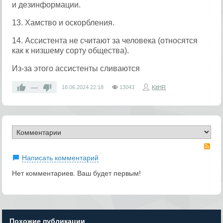
и дезинформации.
13. Хамство и оскорбления.
14. Ассистента не считают за человека (относятся
как к низшему сорту общества).
Из-за этого ассистенты сливаются
—
18.06.2024
22:18
13043
KitHR
RS
Написать комментарий
Нет комментариев. Ваш будет первым!
Похожие публикации