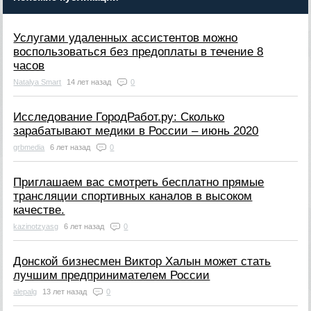
Услугами удаленных ассистентов можно
воспользоваться без предоплаты в течение 8
часов
Natalya Smart
14 лет назад
0
Исследование ГородРабот.ру: Сколько
зарабатывают медики в России – июнь 2020
grbmedia
6 лет назад
0
Приглашаем вас смотреть бесплатно прямые
трансляции спортивных каналов в высоком
качестве.
kazinotzyasg
6 лет назад
0
Донской бизнесмен Виктор Халын может стать
лучшим предпринимателем России
alepalg
13 лет назад
0