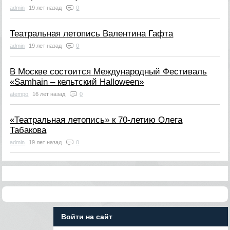
admin
19 лет назад
0
Театральная летопись Валентина Гафта
admin
19 лет назад
0
В Москве состоится Международный Фестиваль
«Samhain – кельтский Halloween»
atempo
16 лет назад
0
«Театральная летопись» к 70-летию Олега
Табакова
admin
19 лет назад
0
Войти на сайт