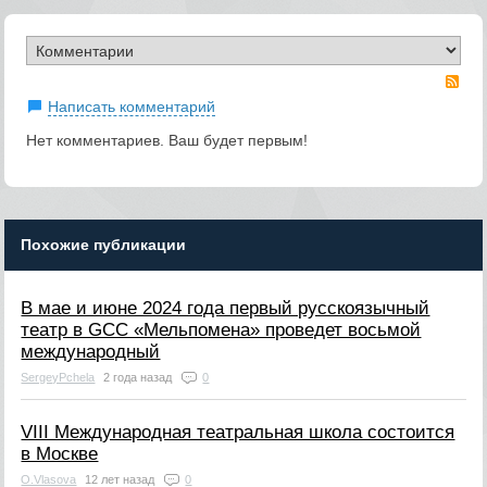
RS
Написать комментарий
Нет комментариев. Ваш будет первым!
Похожие публикации
В мае и июне 2024 года первый русскоязычный
театр в GCC «Мельпомена» проведет восьмой
международный
SergeyPchela
2 года назад
0
VIII Международная театральная школа состоится
в Москве
O.Vlasova
12 лет назад
0