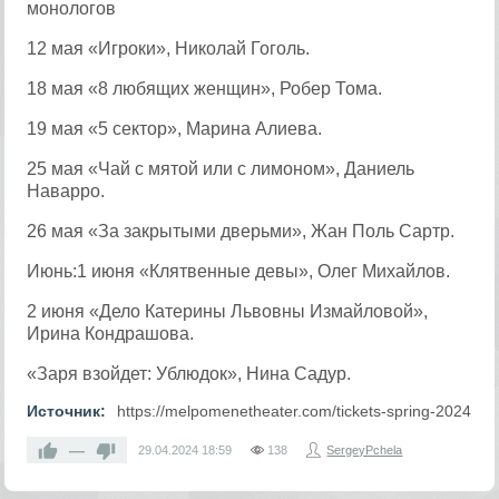
монологов
12 мая «Игроки», Николай Гоголь.
18 мая «8 любящих женщин», Робер Тома.
19 мая «5 сектор», Марина Алиева.
25 мая «Чай с мятой или с лимоном», Даниель
Наварро.
26 мая «За закрытыми дверьми», Жан Поль Сартр.
Июнь:1 июня «Клятвенные девы», Олег Михайлов.
2 июня «Дело Катерины Львовны Измайловой»,
Ирина Кондрашова.
«Заря взойдет: Ублюдок», Нина Садур.
Источник:
https://melpomenetheater.com/tickets-spring-2024
—
29.04.2024
18:59
138
SergeyPchela