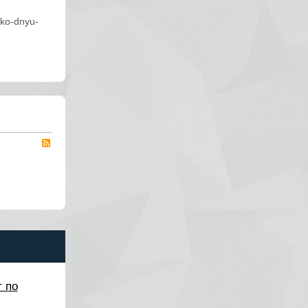
-ko-dnyu-
RSS
 по