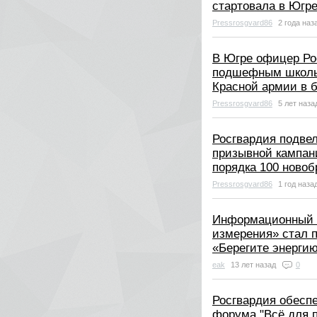
стартовала в Югр
Pressrosgvard86
2 года наз
В Югре офицер Ро
подшефным школь
Красной армии в б
Pressrosgvard86
5 лет наз
Росгвардия подвел
призывной кампан
порядка 100 новоб
Pressrosgvard86
1 год наза
Информационный 
измерения» стал 
«Берегите энерги
eak
13 лет назад
0
Росгвардия обесп
форума "Всё для 