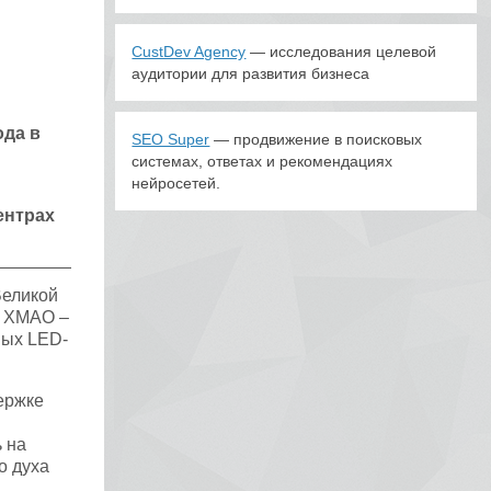
CustDev Agency
— исследования целевой
аудитории для развития бизнеса
ода в
SEO Super
— продвижение в поисковых
системах, ответах и рекомендациях
нейросетей.
ентрах
Великой
о ХМАО –
ных LED-
ержке
 на
о духа