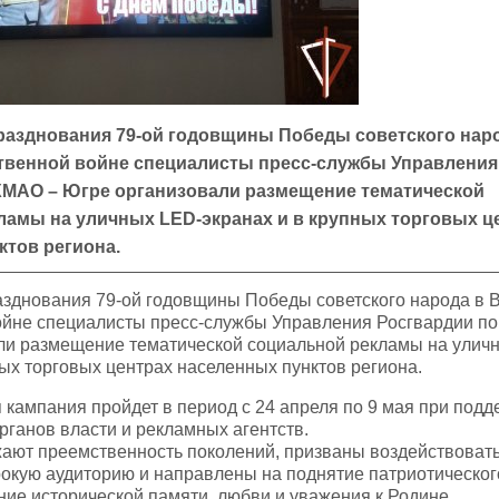
празднования 79-ой годовщины Победы советского нар
твенной войне специалисты пресс-службы Управления
ХМАО – Югре организовали размещение тематической
ламы на уличных LED-экранах и в крупных торговых ц
ктов региона.
азднования 79-ой годовщины Победы советского народа в 
ойне специалисты пресс-службы Управления Росгвардии п
ли размещение тематической социальной рекламы на улич
ных торговых центрах населенных пунктов региона.
ампания пройдет в период с 24 апреля по 9 мая при подд
ганов власти и рекламных агентств.
ают преемственность поколений, призваны воздействовать
окую аудиторию и направлены на поднятие патриотическог
ние исторической памяти, любви и уважения к Родине.