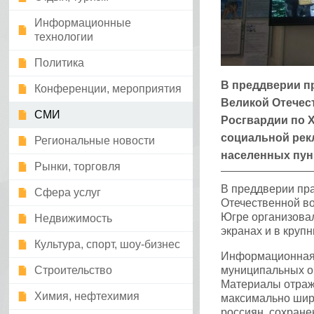
Информационные
технологии
Политика
​В преддверии 
Конференции, мероприятия
Великой Отечес
СМИ
Росгвардии по 
социальной рек
Региональные новости
населенных пун
Рынки, торговля
В преддверии пр
Сфера услуг
Отечественной в
Югре организова
Недвижимость
экранах и в круп
Культура, спорт, шоу-бизнес
Информационная к
Строительство
муниципальных ор
Материалы отраж
Химия, нефтехимия
максимально шир
россиян, сохране