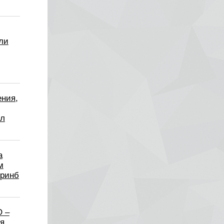
ли
ения,
пл
а
м
еринб
О –
я