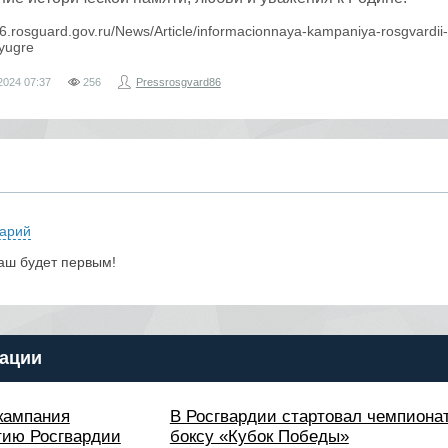
/86.rosguard.gov.ru/News/Article/informacionnaya-kampaniya-rosgvardii
-yugre
2024
07:37
256
Pressrosgvard86
арий
аш будет первым!
ации
кампания
В Росгвардии стартовал чемпионат
тию Росгвардии
боксу «Кубок Победы»