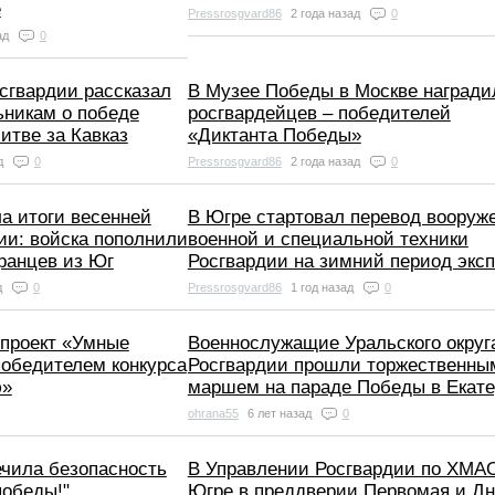
е
Pressrosgvard86
2 года назад
0
ад
0
сгвардии рассказал
В Музее Победы в Москве награди
никам о победе
росгвардейцев – победителей
итве за Кавказ
«Диктанта Победы»
ад
0
Pressrosgvard86
2 года назад
0
а итоги весенней
В Югре стартовал перевод вооруж
ии: войска пополнили
военной и специальной техники
ранцев из Юг
Росгвардии на зимний период экс
д
0
Pressrosgvard86
1 год назад
0
проект «Умные
Военнослужащие Уральского округ
победителем конкурса
Росгвардии прошли торжественны
ю»
маршем на параде Победы в Екат
ohrana55
6 лет назад
0
ечила безопасность
В Управлении Росгвардии по ХМА
победы!"
Югре в преддверии Первомая и Дн