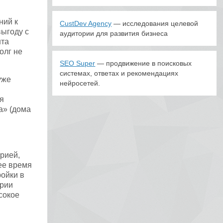
ний к
CustDev Agency
— исследования целевой
ыгоду с
аудитории для развития бизнеса
нта
олг не
SEO Super
— продвижение в поисковых
системах, ответах и рекомендациях
уже
нейросетей.
я
а» (дома
рией,
ее время
ройки в
ории
сокое