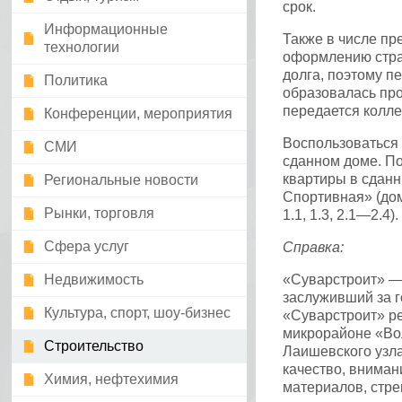
срок.
Информационные
Также в числе пр
технологии
оформлению стра
долга, поэтому пе
Политика
образовалась прос
передается колле
Конференции, мероприятия
Воспользоваться 
СМИ
сданном доме. По
квартиры в сданн
Региональные новости
Спортивная» (дом
Рынки, торговля
1.1, 1.3, 2.1—2.4).
Сфера услуг
Справка:
Недвижимость
«Суварстроит» — 
заслуживший за 
Культура, спорт, шоу-бизнес
«Суварстроит» ре
микрорайоне «Во
Строительство
Лаишевского узла
качество, вниман
Химия, нефтехимия
материалов, стре