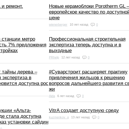
 и ремонт.
Новые керамоблоки Porotherm GL 
европейское качество по доступно
цене
wienerberger
10 лет назад
0
 станции метро
Профессиональная строительная
сть 7% предложения
экспертиза теперь доступна и в
стройках
выходные
PRhelp
12 лет назад
0
т тайны дерева –
#Суварстроит расширяет практику
 экспертиза в
привлечения жильцов к решению
новится доступна рос
вопросов дальнейшего развития с
жи
Aida
6 лет назад
0
укции «Альта-
VitrA создает доступную среду
де стала доступна
kuzmenkov_q
13 лет назад
0
каз установки сайдин
0