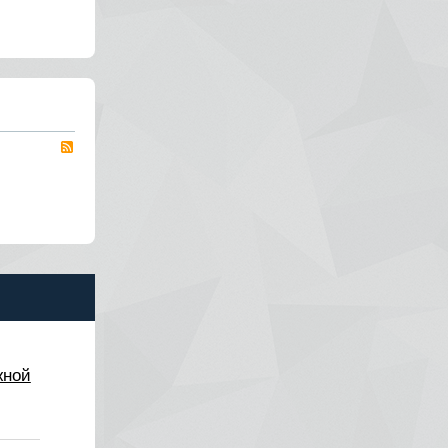
RSS
жной