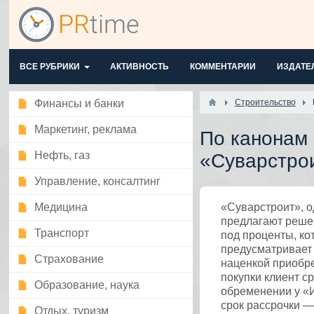
ВСЕ РУБРИКИ
АКТИВНОСТЬ
КОММЕНТАРИИ
ИЗДАТЕ
Финансы и банки
Строительство
Маркетинг, реклама
По канонам 
Нефть, газ
«Суварстрои
Управление, консалтинг
Медицина
«Суварстроит», о
предлагают реше
Транспорт
под проценты, ко
предусматривает 
Страхование
наценкой приобре
покупки клиент с
Образование, наука
обременении у «И
срок рассрочки —
Отдых, туризм