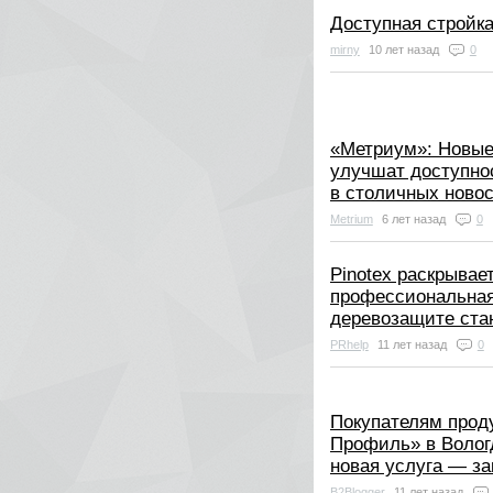
Доступная стройка
mirny
10 лет назад
0
«Метриум»: Новые
улучшат доступно
в столичных ново
Metrium
6 лет назад
0
Pinotex раскрывае
профессиональная
деревозащите ста
PRhelp
11 лет назад
0
Покупателям прод
Профиль» в Волог
новая услуга — за
B2Blogger
11 лет назад