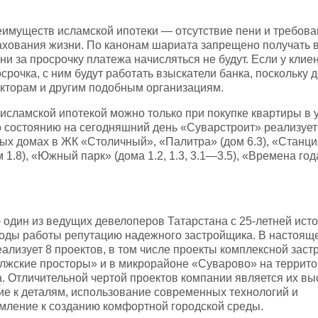
еимуществ исламской ипотеки — отсутствие пени и требова
хования жизни. По канонам шариата запрещено получать в
ни за просрочку платежа начисляться не будут. Если у клие
рочка, с ним будут работать взыскатели банка, поскольку д
кторам и другим подобным организациям.
исламской ипотекой можно только при покупке квартиры в 
 состоянию на сегодняшний день «Суварстроит» реализует
ых домах в ЖК «Столичный», «Палитра» (дом 6.3), «Станци
 1.8), «Южный парк» (дома 1.2, 1.3, 3.1—3.5), «Времена год
один из ведущих девелоперов Татарстана с 25-летней исто
годы работы репутацию надежного застройщика. В настоящ
ализует 8 проектов, в том числе проекты комплексной заст
лжские просторы» и в микрорайоне «Суварово» на террит
. Отличительной чертой проектов компании является их вы
ие к деталям, использование современных технологий и
мление к созданию комфортной городской среды.