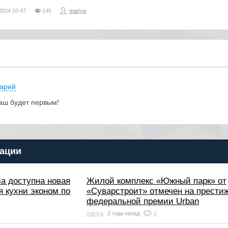
2024
10:47
145
mariya
арий
аш будет первым!
ации
а доступна новая
Жилой комплекс «Южный парк» от
я кухни эконом по
«Суварстроит» отмечен на прести
федеральной премии Urban
mariya
2 года назад
0