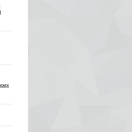
–
й
воих