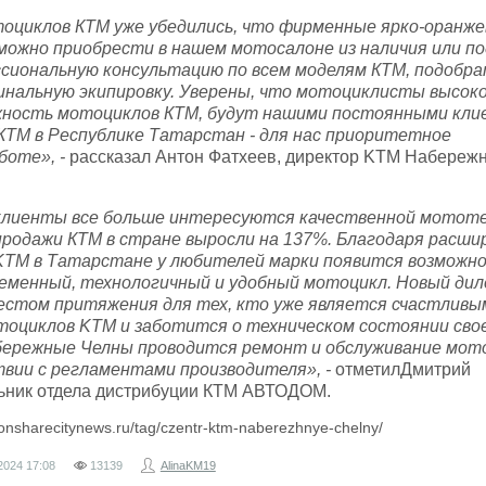
оциклов КТМ уже убедились, что фирменные ярко-оранж
ожно приобрести в нашем мотосалоне из наличия или под
сиональную консультацию по всем моделям КТМ, подобра
инальную экипировку. Уверены, что мотоциклисты высок
жность мотоциклов КТМ, будут нашими постоянными кли
КТМ в Республике Татарстан - для нас приоритетное
боте», -
рассказал Антон Фатхеев, директор KTM Набереж
клиенты все больше интересуются качественной мототе
продажи КТМ в стране выросли на 137%. Благодаря расш
KTM
в Татарстане у любителей марки появится возможн
еменный, технологичный и удобный мотоцикл. Новый дил
стом притяжения для тех, кто уже является счастливы
тоциклов
KTM
и заботится о техническом состоянии сво
абережные Челны проводится ремонт и обслуживание мот
вии с регламентами производителя», -
отметилДмитрий
ьник отдела дистрибуции КТМ АВТОДОМ.
lionsharecitynews.ru/tag/czentr-ktm-naberezhnye-chelny/
2024
17:08
13139
AlinaKM19