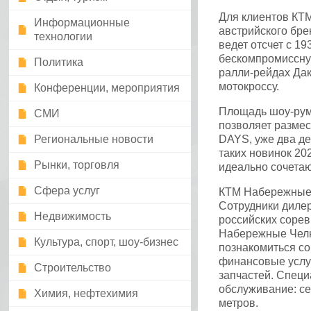
Для клиентов КТ
Информационные
австрийского бре
технологии
ведет отсчет с 1
бескомпромиссну
Политика
ралли-рейдах Дак
мотокроссу.
Конференции, мероприятия
Площадь шоу-рум
СМИ
позволяет размес
Региональные новости
DAYS, уже два д
таких новинок 20
Рынки, торговля
идеально сочета
Сфера услуг
КТМ Набережные 
Сотрудники дилер
Недвижимость
российских соре
Набережные Челны
Культура, спорт, шоу-бизнес
познакомиться со
финансовые услу
Строительство
запчастей. Спец
обслуживание: се
Химия, нефтехимия
метров.