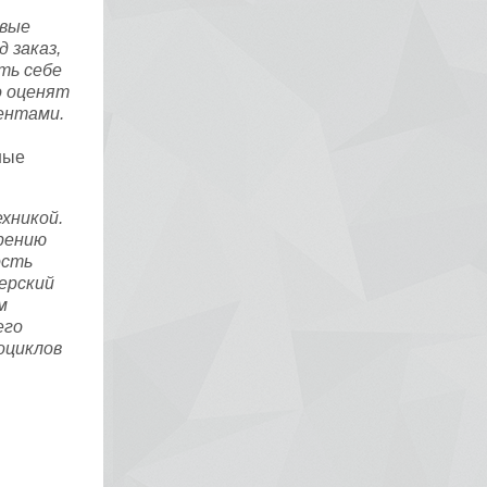
евые
 заказ,
ть себе
о оценят
ентами.
ные
хникой.
ирению
ость
ерский
м
его
оциклов