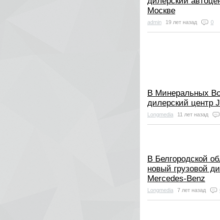
дилерский автоцен
Москве
admin
19 лет назад
0
В Минеральных Во
дилерский центр 
Longmedia
11 лет назад
В Белгородской об
новый грузовой д
Mercedes-Benz
Longmedia
7 лет назад