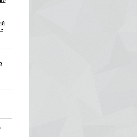
рге
ий
 -
й
»