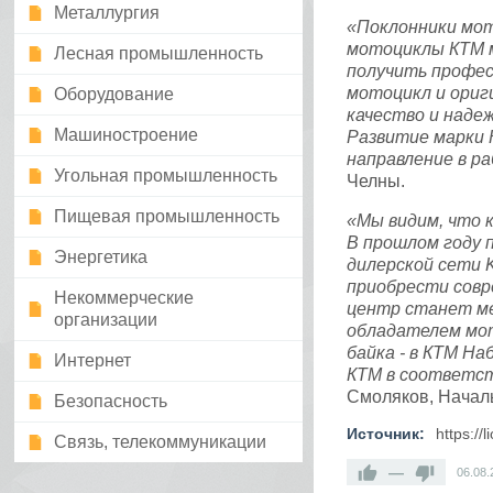
Металлургия
«Поклонники мот
мотоциклы КТМ м
Лесная промышленность
получить профес
мотоцикл и ориг
Оборудование
качество и наде
Машиностроение
Развитие марки 
направление в ра
Угольная промышленность
Челны.
Пищевая промышленность
«Мы видим, что 
В прошлом году 
Энергетика
дилерской сети
приобрести совр
Некоммерческие
центр станет ме
организации
обладателем мо
байка - в КТМ Н
Интернет
КТМ в соответст
Смоляков, Начал
Безопасность
Источник:
https://
Связь, телекоммуникации
—
06.08.