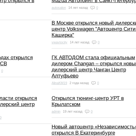
тр открылся в
Mazda Автопойнт в Санкт-Петербу
autosalon
14 лет назад
0
В Москве открылся новый дилерск
центр Volkswagen "Автоцентр Сити
Каширка"
vwavtocity
14 лет назад
0
дах открылся
ГК АВТОДОМ стала официальным
JCB
дилером Changan – открылся новы
дилерский центр Чанган Центр
0
Алтуфьево
AlinaKM19
2 года назад
0
ласти открылся
Открылся тюнинг-центр УРТ в
илерский центр
Крылатском
admin
19 лет назад
0
0
Новый автоцентр «Независимость
открылся В Екатеринбурге