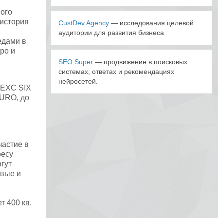
ого
 история
CustDev Agency
— исследования целевой
аудитории для развития бизнеса
едами в
ро и
SEO Super
— продвижение в поисковых
системах, ответах и рекомендациях
нейросетей.
 EXC SIX
DURO, до
частие в
ресу
гут
овые и
 400 кв.