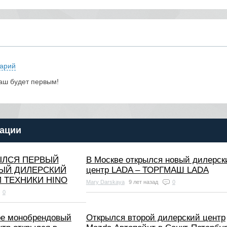
арий
аш будет первым!
ации
ЫЛСЯ ПЕРВЫЙ
В Москве открылся новый дилерск
ЫЙ ДИЛЕРСКИЙ
центр LADA – ТОРГМАШ LADA
 ТЕХНИКИ HINO
Mary Darskaya
9 лет назад
0
0
ре монобрендовый
Открылся второй дилерский центр