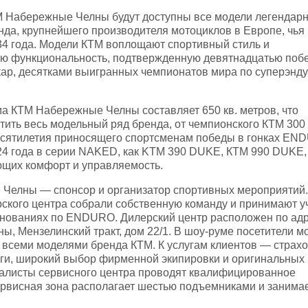
М Набережные Челны будут доступны все модели легендарн
нда, крупнейшего производителя мотоциклов в Европе, чья
934 года. Модели КТМ воплощают спортивный стиль и
ю функциональность, подтвержденную девятнадцатью поб
ар, десятками выигранных чемпионатов мира по суперэнду
а КТМ Набережные Челны составляет 650 кв. метров, что
тить весь модельный ряд бренда, от чемпионского КТМ 300
есятилетия приносящего спортсменам победы в гонках EN
24 года в серии NAKED, как KTM 390 DUKE, КТМ 990 DUKE,
ющих комфорт и управляемость.
Челны — спонсор и организатор спортивных мероприятий.
ского центра собрали собственную команду и принимают у
внованиях по ENDURO. Дилерский центр расположен по ад
, Мензелинский тракт, дом 22/1. В шоу-руме посетители мо
 всеми моделями бренда КТМ. К услугам клиентов — страх
ги, широкий выбор фирменной экипировки и оригинальных
иалисты сервисного центра проводят квалифицированное
рвисная зона располагает шестью подъемниками и занимает