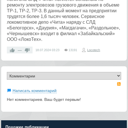
ремонту электровозов грузового движения в объеме
ТР-1, ТР-2, ТР-3. В данный момент на предприятии
трудятся более 1,6 тысяч человек. Сервисное
локомотивное депо «Чита» наряду с СЛД
«Белогорск», «Даурия», «Магдагачи», «Раздольное»,
«Чернышевск» входит в филиал «Забайкальский»
ООО «ЛокоТех».
—
18.07.2024
03:23
13191
Locotech
RS
Написать комментарий
Нет комментариев. Ваш будет первым!
Похожие публикации