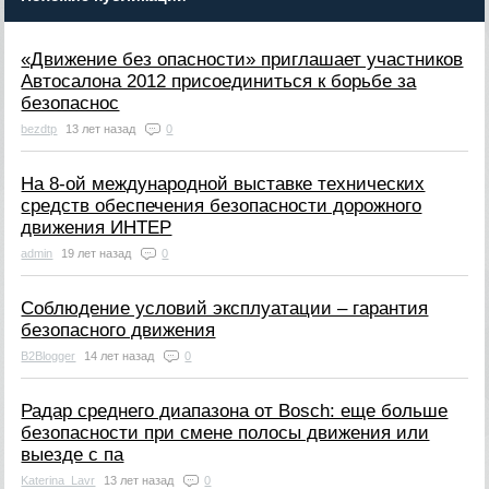
«Движение без опасности» приглашает участников
Автосалона 2012 присоединиться к борьбе за
безопаснос
bezdtp
13 лет назад
0
На 8-ой международной выставке технических
средств обеспечения безопасности дорожного
движения ИНТЕР
admin
19 лет назад
0
Соблюдение условий эксплуатации – гарантия
безопасного движения
B2Blogger
14 лет назад
0
Радар среднего диапазона от Bosch: еще больше
безопасности при смене полосы движения или
выезде с па
Katerina_Lavr
13 лет назад
0