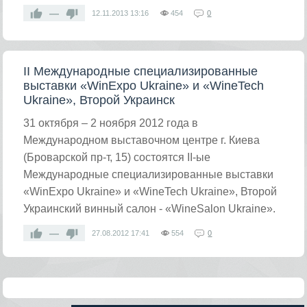
—
12.11.2013
13:16
454
0
II Международные специализированные
выставки «WinExpo Ukraine» и «WineTech
Ukraine», Второй Украинск
31 октября – 2 ноября 2012 года в
Международном выставочном центре г. Киева
(Броварской пр-т, 15) состоятся II-ые
Международные специализированные выставки
«WinExpo Ukraine» и «WineTech Ukraine», Второй
Украинский винный салон - «WineSalon Ukraine».
—
27.08.2012
17:41
554
0