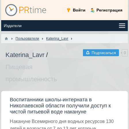
Войти
Регистрация
Пользователи
Katerina_Lavr
Подписаться
0
Katerina_Lavr
/
Пищевая
промышленность
Воспитанники школы-интерната в
Николаевской области получили доступ к
чистой питьевой воде накануне
Накануне Всемирного дня водных ресурсов 130
детей в возрасте от 7 до 13 лет, которые