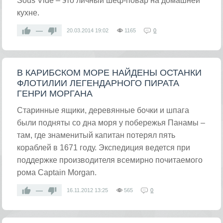
Sous Vide – это личный шеф-повар на домашней
кухне.
—
20.03.2014
19:02
1165
0
В КАРИБСКОМ МОРЕ НАЙДЕНЫ ОСТАНКИ
ФЛОТИЛИИ ЛЕГЕНДАРНОГО ПИРАТА
ГЕНРИ МОРГАНА
Старинные ящики, деревянные бочки и шпага
были подняты со дна моря у побережья Панамы –
там, где знаменитый капитан потерял пять
кораблей в 1671 году. Экспедиция ведется при
поддержке производителя всемирно почитаемого
рома Captain Morgan.
—
16.11.2012
13:25
565
0