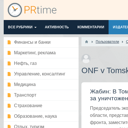
ВСЕ РУБРИКИ
АКТИВНОСТЬ
КОММЕНТАРИИ
ИЗДАТЕ
Финансы и банки
Пользователи
O
Маркетинг, реклама
Нефть, газ
ONF v Toms
Управление, консалтинг
Медицина
Жабин: В Том
Транспорт
за уничтожен
Страхование
Председатель эко
области, предста
Образование, наука
фронта, заместит
Отдых, туризм