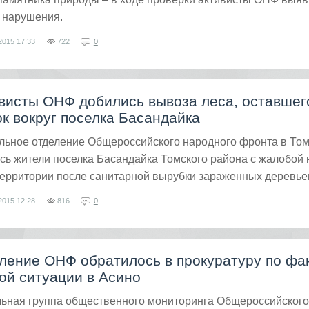
 нарушения.
2015
17:33
722
0
ивисты ОНФ добились вывоза леса, оставшег
к вокруг поселка Басандайка
льное отделение Общероссийского народного фронта в То
сь жители поселка Басандайка Томского района с жалобой 
территории после санитарной вырубки зараженных деревье
2015
12:28
816
0
ление ОНФ обратилось в прокуратуру по фа
ой ситуации в Асино
льная группа общественного мониторинга Общероссийского