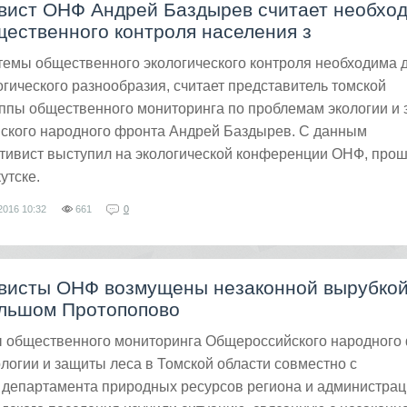
ивист ОНФ Андрей Баздырев считает необхо
ественного контроля населения з
темы общественного экологического контроля необходима 
гического разнообразия, считает представитель томской
уппы общественного мониторинга по проблемам экологии и
ского народного фронта Андрей Баздырев. С данным
тивист выступил на экологической конференции ОНФ, про
утске.
2016
10:32
661
0
ивисты ОНФ возмущены незаконной вырубко
ольшом Протопопово
ы общественного мониторинга Общероссийского народного
логии и защиты леса в Томской области совместно с
 департамента природных ресурсов региона и администрац