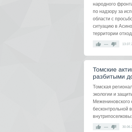
народного фронта
по надзору за ис
области с просьб
ситуацию в Асино
территории отход
—
13.07.
Томские акти
разбитыми д
Томская региона
экологии и защит
Межениновского с
бесконтрольной в
внутрипоселковых
—
30.06.