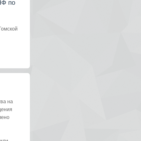
НФ по
Томской
е
ва на
щения
лено
вили