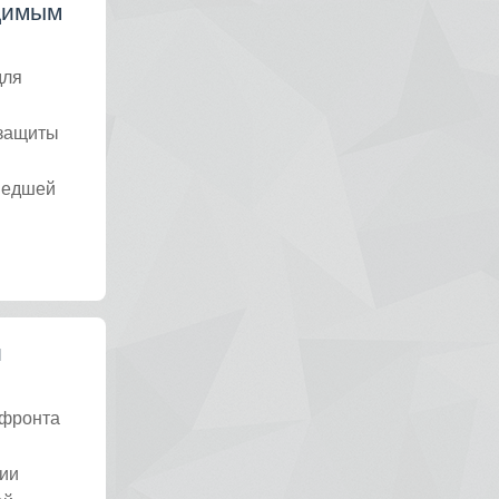
димым
для
 защиты
шедшей
й
 фронта
ии