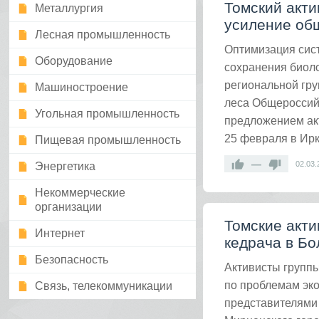
Томский акт
Металлургия
усиление общ
Лесная промышленность
Оптимизация сис
Оборудование
сохранения биоло
региональной гр
Машиностроение
леса Общероссий
Угольная промышленность
предложением ак
25 февраля в Ирк
Пищевая промышленность
—
02.03.
Энергетика
Некоммерческие
организации
Томские акт
Интернет
кедрача в Б
Безопасность
Активисты групп
по проблемам эко
Связь, телекоммуникации
представителями