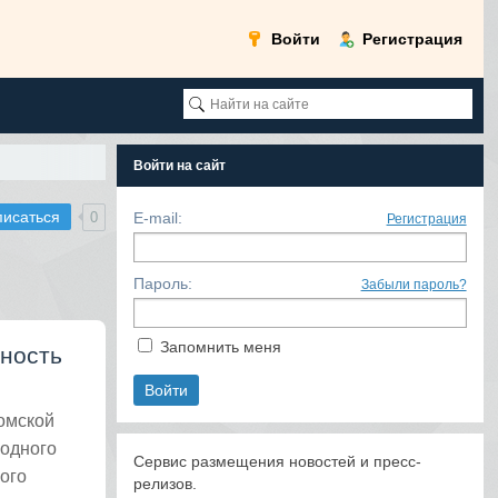
Войти
Регистрация
Войти на сайт
писаться
0
E-mail:
Регистрация
Пароль:
Забыли пароль?
Запомнить меня
нность
омской
родного
Сервис размещения новостей и пресс-
ого
релизов.