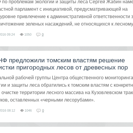
 по проблемам экологии и защиты леса Сергей Жабин нам
астной парламент с инициативой, предусматривающей на
уровне привлечение к административной ответственности 
ичтожение зеленых насаждений, не относящихся к лесному
2016
09:24
1050
0
НФ предложили томским властям решение
стки пригородных лесов от древесных пор
альной рабочей группы Центра общественного мониторинг
ии и защиты леса обратились к томским властям с конкрет
очистке территории лесного массива на Кузовлевском трак
тков, оставленных «черными лесорубами».
2016
08:12
1046
0