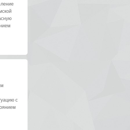
вление
мской
асную
ением
ам
туацию с
тоянием