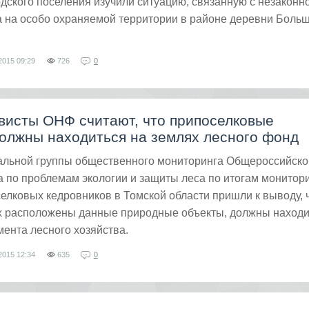
дского поселения изучили ситуацию, связанную с незаконн
а на особо охраняемой территории в районе деревни Боль
2015
09:29
726
0
висты ОНФ считают, что припоселковые
олжны находиться на землях лесного фонд
альной группы общественного мониторинга Общероссийско
 по проблемам экологии и защиты леса по итогам монитор
елковых кедровников в Томской области пришли к выводу, 
ых расположены данные природные объекты, должны находи
ента лесного хозяйства.
2015
12:34
635
0