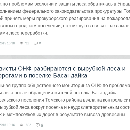
 по проблемам экологии и защиты леса обратилась в Упра
полнением федерального законодательства прокуратуры То
ой принять меры прокурорского реагирования на пожарооп
вском городском поселении, возникшую в связи с захламл
ами лесопереработки.
2015
16:38
711
0
висты ОНФ разбираются с вырубкой леса и
орогами в поселке Басандайка
льная группа общественного мониторинга ОНФ по проблем
ы леса после обращения жителей поселка Басандайка
ельского поселения Томского района взяла на контроль си
ырубкой леса вокруг поселка и неудовлетворительным сос
 и межпоселковых дорог в результате вывоза древесины.
2015
19:46
1302
0