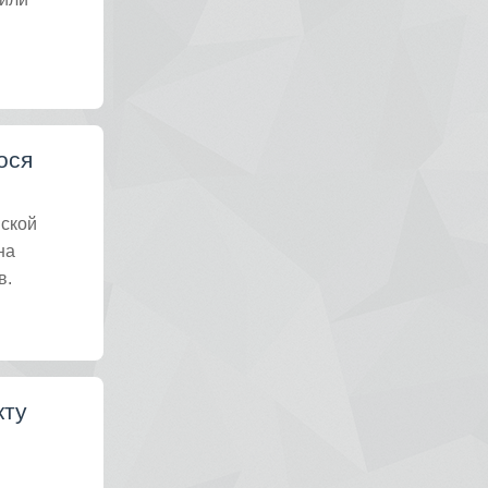
ося
мской
на
в.
кту