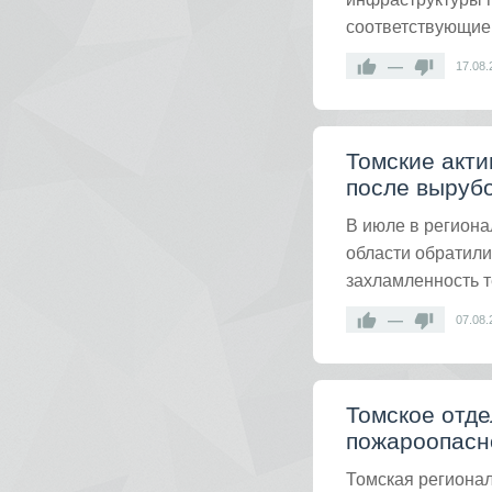
соответствующие
—
17.08.
Томские акт
после вырубо
В июле в региона
области обратили
захламленность 
—
07.08.
Томское отде
пожароопасн
Томская региона