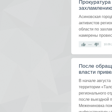
Прокуратура
захламлению
Асиновская горо
активистов регио
области по захл
намерены провес
—
10.09.
После обращ
власти приве
В начале августа
территории «Тал
регионального от
после выездной п
Межениновка пож
инфраструктуры 