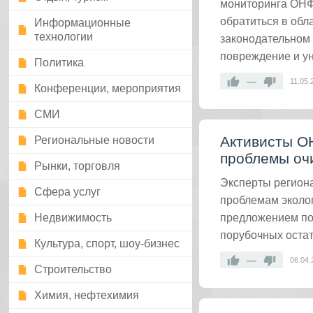
мониторинга ОНФ
обратиться в обл
Информационные
технологии
законодательном 
повреждение и ун
Политика
—
11.05.
Конференции, мероприятия
СМИ
Активисты О
Региональные новости
проблемы очи
Рынки, торговля
Эксперты регион
Сфера услуг
проблемам эколог
предложением по 
Недвижимость
порубочных оста
Культура, спорт, шоу-бизнес
—
06.04.
Строительство
Химия, нефтехимия