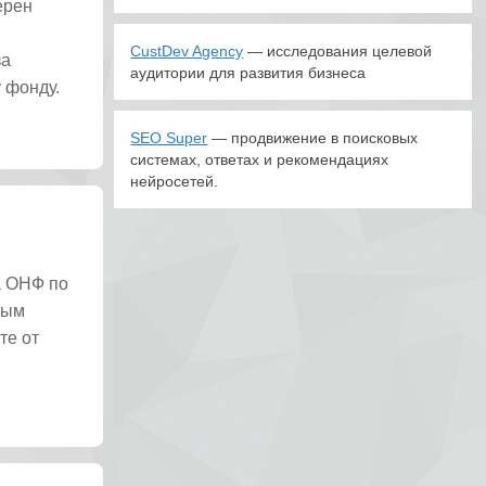
ерен
CustDev Agency
— исследования целевой
за
аудитории для развития бизнеса
 фонду.
SEO Super
— продвижение в поисковых
системах, ответах и рекомендациях
нейросетей.
а ОНФ по
ным
те от