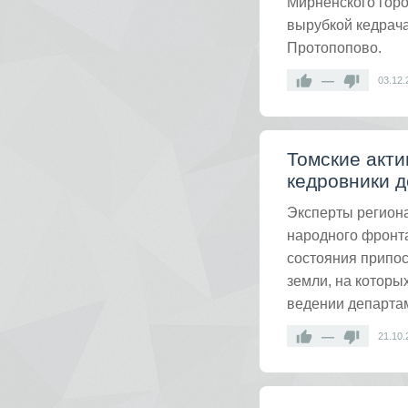
Мирненского горо
вырубкой кедрач
Протопопово.
—
03.12.
Томские акти
кедровники д
Эксперты регион
народного фронта
состояния припос
земли, на котор
ведении департам
—
21.10.