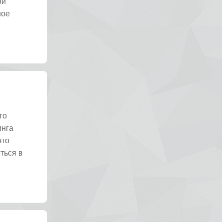
ой
шое
го
инга
что
ться в