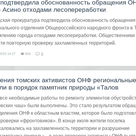
 подтвердила обоснованность обращения О
 Асино отходами лесопереработки
дская прокуратура подтвердила обоснованность обращения
нального отделения Общероссийского народного фронта в 
амлению города отходами лесопереработки. Общественники
ти повторную проверку захламленных территорий.
2015
14:27
806
0
ения томских активистов ОНФ региональны
ли в порядок памятник природы «Талов
 все необходимые работы по ремонту элементов обустройст
овских чаш» были выполнены. Это стало результатом обра
деления ОНФ к областным властям, которое было подготов
роверки «фронтовиков». В конце июля жители поселка
аловались на захламленность территории и разрушение
памятника природы – в ходе проверки активисты ОНФ выя