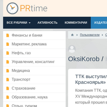
ВСЕ РУБРИКИ
АКТИВНОСТЬ
КОММЕНТАРИИ
ИЗДАТЕ
Финансы и банки
Пользователи
O
Маркетинг, реклама
Нефть, газ
OksiKorob
/
Управление, консалтинг
Медицина
ТТК выступил
Транспорт
Красноярья»
Страхование
Компания ТТК, од
XV Международног
Образование, наука
который прошел в
Отдых, туризм