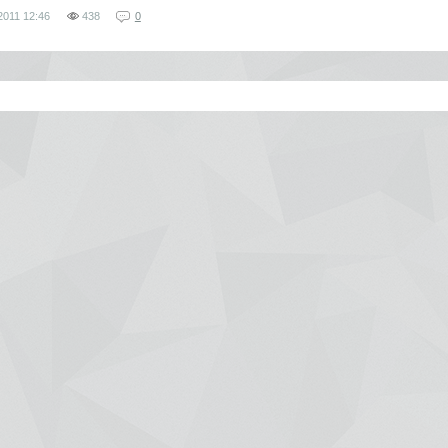
2011
12:46
438
0