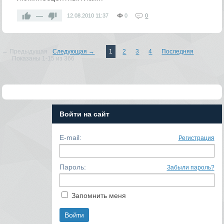
—
12.08.2010
11:37
0
0
← Предыдущая
Следующая →
1
2
3
4
Последняя
Показаны 1-15 из 366
Войти на сайт
E-mail:
Регистрация
Пароль:
Забыли пароль?
Запомнить меня