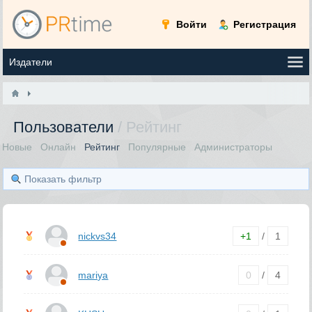
Войти
Регистрация
Пользователи
/ Рейтинг
Новые
Онлайн
Рейтинг
Популярные
Администраторы
Показать фильтр
nickvs34
+1
/
1
mariya
0
/
4