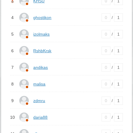
KHSU
0
/
1
4
ghostikon
0
/
1
5
izolmaks
0
/
1
6
RshbKrsk
0
/
1
7
andikas
0
/
1
8
malisa
0
/
1
9
zdmru
0
/
1
10
daria88
0
/
1