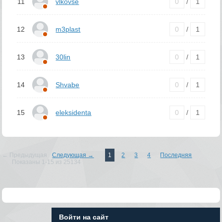
11
vlkovse
0
/
1
12
m3plast
0
/
1
13
30lin
0
/
1
14
Shvabe
0
/
1
15
eleksidenta
0
/
1
← Предыдущая
Следующая →
1
2
3
4
Последняя
Показаны 1-15 из 25134
Войти на сайт