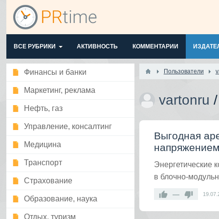
ВСЕ РУБРИКИ
АКТИВНОСТЬ
КОММЕНТАРИИ
ИЗДАТЕ
Финансы и банки
Пользователи
v
Маркетинг, реклама
vartonru
Нефть, газ
Управление, консалтинг
Выгодная аре
Медицина
напряжением
Транспорт
Энергетические 
в блочно-модуль
Страхование
—
19.07.
Образование, наука
Отдых, туризм