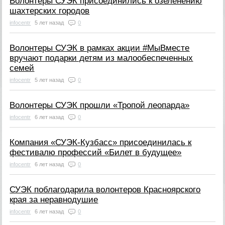
Волонтеры СУЭК присоединились к озеленению
шахтерских городов
infocentr
5 лет назад
0
​Волонтеры СУЭК в рамках акции #МыВместе
вручают подарки детям из малообеспеченных
семей
infocentr
5 лет назад
0
Волонтеры СУЭК прошли «Тропой леопарда»
infocentr
6 лет назад
0
Компания «СУЭК-Кузбасс» присоединилась к
фестивалю профессий «Билет в будущее»
infocentr
6 лет назад
0
СУЭК поблагодарила волонтеров Красноярского
края за неравнодушие
infocentr
6 лет назад
0