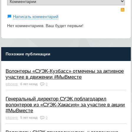
RS
Написать комментарий
Нет комментариев. Ваш будет первым!
Похожие публикации
Волонтеры «СУЭК-Кузбасс» отмечены за активное
участие в движении #МыВместе
infocentr
6 лет назад
0
Генеральный директор СУЭК поблагодарил
волонтеров из «СУЭК-Хакасия» за участие в акции
#МыВместе
infocentr
5 лет назад
0