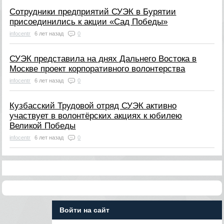
Сотрудники предприятий СУЭК в Бурятии
присоединились к акции «Сад Победы»
infocentr
6 лет назад
0
СУЭК представила на днях Дальнего Востока в
Москве проект корпоративного волонтерства
infocentr
6 лет назад
0
Кузбасский Трудовой отряд СУЭК активно
участвует в волонтёрских акциях к юбилею
Великой Победы
infocentr
6 лет назад
0
Войти на сайт