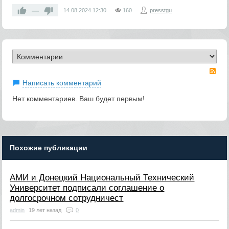
—
14.08.2024
12:30
160
presstgu
RS
Написать комментарий
Нет комментариев. Ваш будет первым!
Похожие публикации
АМИ и Донецкий Национальный Технический
Университет подписали соглашение о
долгосрочном сотрудничест
admin
19 лет назад
0