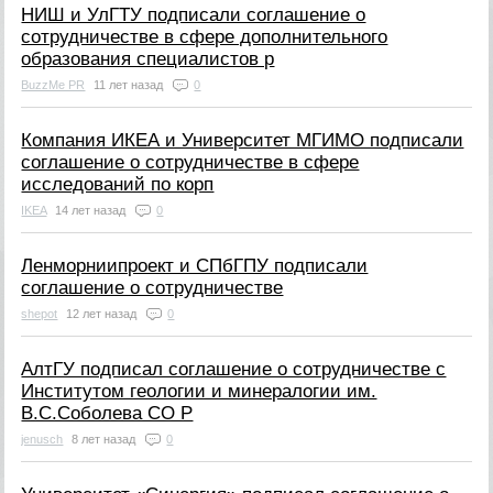
НИШ и УлГТУ подписали соглашение о
сотрудничестве в сфере дополнительного
образования специалистов р
BuzzMe PR
11 лет назад
0
Компания ИКЕА и Университет МГИМО подписали
соглашение о сотрудничестве в сфере
исследований по корп
IKEA
14 лет назад
0
Ленморниипроект и СПбГПУ подписали
соглашение о сотрудничестве
shepot
12 лет назад
0
АлтГУ подписал соглашение о сотрудничестве с
Институтом геологии и минералогии им.
В.С.Соболева СО Р
jenusch
8 лет назад
0