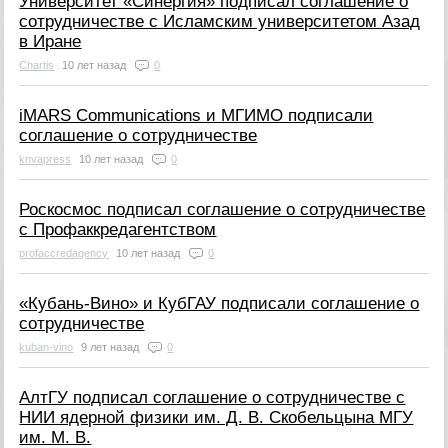
Университет «Синергия» подписал соглашение о
сотрудничестве с Исламским университетом Азад
в Иране
Chartis
10 лет назад
0
iMARS Communications и МГИМО подписали
соглашение о сотрудничестве
knvapress
10 лет назад
0
Роскосмос подписал соглашение о сотрудничестве
с Профаккредагентством
profaccredagency
10 лет назад
0
«Кубань-Вино» и КубГАУ подписали соглашение о
сотрудничестве
kuban-vino
9 лет назад
0
АлтГУ подписал соглашение о сотрудничестве с
НИИ ядерной физики им. Д. В. Скобельцына МГУ
им. М. В.