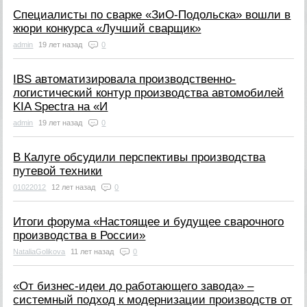
Специалисты по сварке «ЗиО-Подольска» вошли в
жюри конкурса «Лучший сварщик»
admin
19 лет назад
0
IBS автоматизировала производственно-
логистический контур производства автомобилей
KIA Spectra на «И
admin
19 лет назад
0
В Калуге обсудили перспективы производства
путевой техники
01022012
12 лет назад
0
Итоги форума «Настоящее и будущее сварочного
производства в России»
NataliaGolikova
11 лет назад
0
«От бизнес-идеи до работающего завода» –
системный подход к модернизации производств от