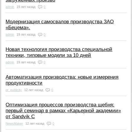
admin
19 лет назад
0
Модернизация самосвалов производства ЗАО
«Бецема».
admin
19 лет назад
0
Новая технология производства специальной
техники, типовые модели за 10 дней
admin
19 лет назад
0
Автоматизация производства: новые измерения
продуктивности
pr_publicity
12 лет назад
0
Оптимизация процессов производства щебня:
первый семинар в рамках «Карьерной академии»
от Sandvik C
NewsMaker
12 лет назад
0