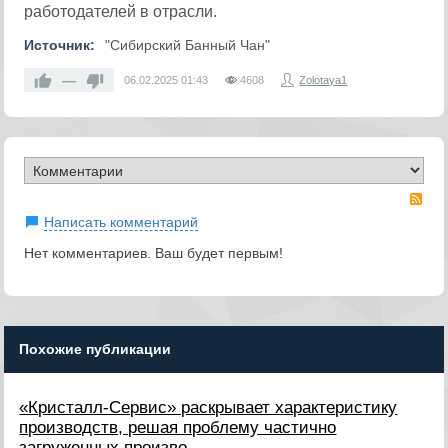
работодателей в отрасли.
Источник:
"Сибирский Банный Чан"
—
06.02.2025
01:43
4608
Zolotaya1
RS
Написать комментарий
Нет комментариев. Ваш будет первым!
Похожие публикации
«Кристалл-Сервис» раскрывает характеристику
производств, решая проблему частично
загруженных произво