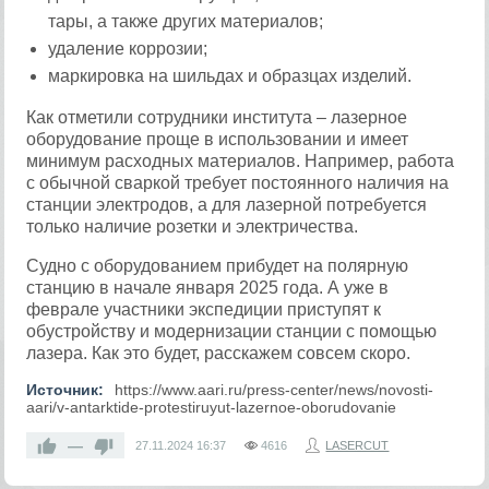
тары, а также других материалов;
удаление коррозии;
маркировка на шильдах и образцах изделий.
Как отметили сотрудники института – лазерное
оборудование проще в использовании и имеет
минимум расходных материалов. Например, работа
с обычной сваркой требует постоянного наличия на
станции электродов, а для лазерной потребуется
только наличие розетки и электричества.
Судно с оборудованием прибудет на полярную
станцию в начале января 2025 года. А уже в
феврале участники экспедиции приступят к
обустройству и модернизации станции с помощью
лазера. Как это будет, расскажем совсем скоро.
Источник:
https://www.aari.ru/press-center/news/novosti-
aari/v-antarktide-protestiruyut-lazernoe-oborudovanie
—
27.11.2024
16:37
4616
LASERCUT