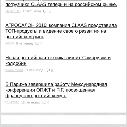
погрузчики CLAAS теперь и на российском рынке.
Oxigen_80
12 лет назад
0
АГРОСАЛОН 2016: компания CLAAS представила
ТОП-продукты и видение своего развития на
российском рынк
GCAV
9 лет назад
0
Новая российская техника лишит Самару ям и
колдобин
imkon-media
11 лет назад
0
В Париже завершила работу Международная
конференция ОПЖТ и FIF, посвященная
французско-российскому с
01022012
12 лет назад
0