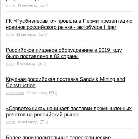
admin
19 лет назад
0
ГК «Русбизнесавто» провела в Перми презентацию
новинок российского рынка - автобусов Higer
gottin
18 лет назад
0
Российское пищевое оборудование в 2019 году
было поставлено в 82 страны
padre
5 лет назад
0
Крупная российская поставка Sandvik Mining and
Construction
NewsMaker
16 лет назад
0
«Сервотехника» начинает поставки промышленных
роботов на российский рынок
admin
19 лет назад
0
Более производительные телескопические