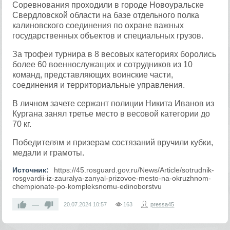
Соревнования проходили в городе Новоуральске
Свердловской области на базе отдельного полка
калиновского соединения по охране важных
государственных объектов и специальных грузов.
За трофеи турнира в 8 весовых категориях боролись
более 60 военнослужащих и сотрудников из 10
команд, представляющих воинские части,
соединения и территориальные управления.
В личном зачете сержант полиции Никита Иванов из
Кургана занял третье место в весовой категории до
70 кг.
Победителям и призерам состязаний вручили кубки,
медали и грамоты.
Источник:
https://45.rosguard.gov.ru/News/Article/sotrudnik-
rosgvardii-iz-zauralya-zanyal-prizovoe-mesto-na-okruzhnom-
chempionate-po-kompleksnomu-edinoborstvu
—
20.07.2024
10:57
163
pressa45