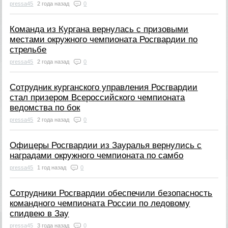
pressa45
2 года назад
0
Команда из Кургана вернулась с призовыми
местами окружного чемпионата Росгвардии по
стрельбе
pressa45
2 года назад
0
Сотрудник курганского управления Росгвардии
стал призером Всероссийского чемпионата
ведомства по бок
pressa45
2 года назад
0
Офицеры Росгвардии из Зауралья вернулись с
наградами окружного чемпионата по самбо
pressa45
1 год назад
0
Сотрудники Росгвардии обеспечили безопасность
командного чемпионата России по ледовому
спидвею в Зау
pressa45
3 года назад
0