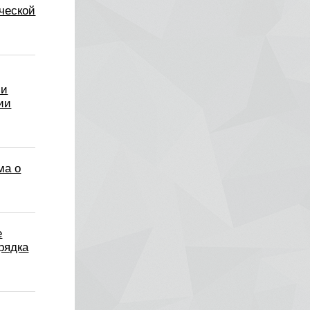
ческой
ли
ии
ма о
е
рядка