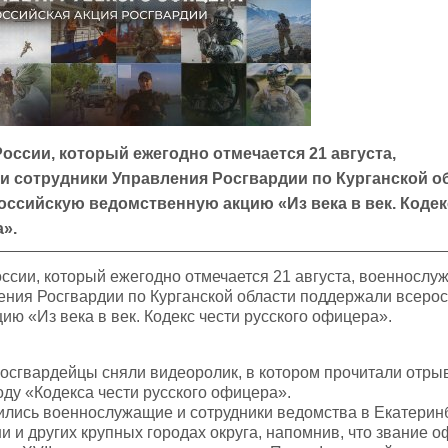
оссии, который ежегодно отмечается 21 августа,
и сотрудники Управления Росгвардии по Курганской о
ссийскую ведомственную акцию «Из века в век. Кодек
».
ссии, который ежегодно отмечается 21 августа, военнослу
ения Росгвардии по Курганской области поддержали всеро
ию «Из века в век. Кодекс чести русского офицера».
росгвардейцы сняли видеоролик, в котором прочитали отрыв
оду «Кодекса чести русского офицера».
ились военнослужащие и сотрудники ведомства в Екатерин
и и других крупных городах округа, напомнив, что звание 