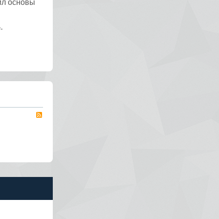
ил основы
v-
RSS