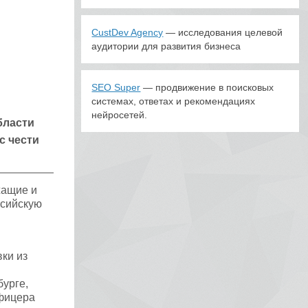
CustDev Agency
— исследования целевой
аудитории для развития бизнеса
SEO Super
— продвижение в поисковых
системах, ответах и рекомендациях
нейросетей.
бласти
с чести
жащие и
ссийскую
ки из
бурге,
офицера