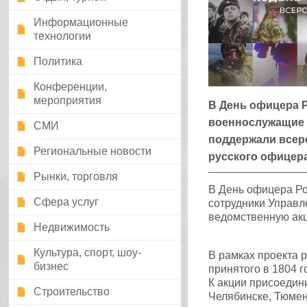
Информационные
технологии
Политика
Конференции,
мероприятия
В День офицера Р
военнослужащие 
СМИ
поддержали всеро
Региональные новости
русского офицера
Рынки, торговля
В День офицера Ро
Сфера услуг
сотрудники Управл
ведомственную акц
Недвижимость
Культура, спорт, шоу-
В рамках проекта 
бизнес
принятого в 1804 г
К акции присоедин
Строительство
Челябинске, Тюмен