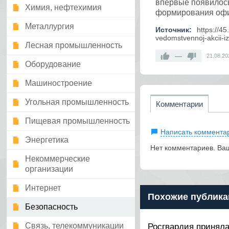
впервые появилось
Химия, нефтехимия
формирования офиц
Металлургия
Источник:
https://4
vedomstvennoj-akcii-i
Лесная промышленность
—
21.08.20
Оборудование
Машиностроение
Угольная промышленность
Комментарии
Пищевая промышленность
Написать коммента
Энергетика
Нет комментариев. Ва
Некоммерческие
организации
Интернет
Похожие публика
Безопасность
Связь, телекоммуникации
Росгвардия приняла