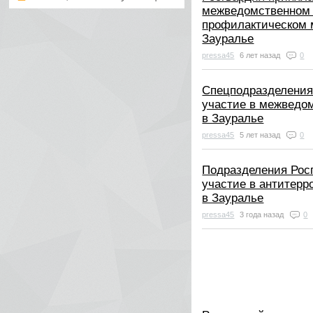
межведомственном 
профилактическом 
Зауралье
pressa45
6 лет назад
0
Спецподразделения
участие в межведо
в Зауралье
pressa45
5 лет назад
0
Подразделения Рос
участие в антитерр
в Зауралье
pressa45
3 года назад
0