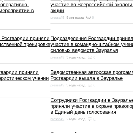
оперативно-
участие во Всероссийской экологи
мероприятии в
акции
pressa45
5 лет назад
0
 Росгвардии приняли
Подразделения Росгвардии приня
мственной тренировке
участие в командно-штабном учен
силовых ведомств Зауралья
pressa45
3 года назад
0
гвардии приняли
Ведомственная авторская програм
ористическом учении
Росгвардии вышла в Зауралье
pressa45
3 года назад
0
Сотрудники Росгвардии в Заураль
приняли участие в охране правопо
в Единый день голосования
pressa45
2 года назад
0