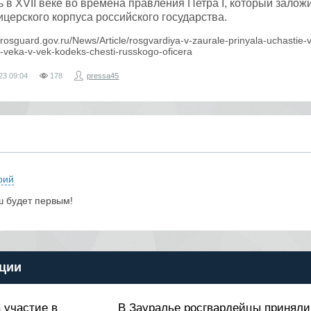
 в XVII веке во времена правления Петра I, который залож
ерского корпуса российского государства.
5.rosguard.gov.ru/News/Article/rosgvardiya-v-zaurale-prinyala-uchastie-
z-veka-v-vek-kodeks-chesti-russkogo-oficera
23
09:04
178
pressa45
рий
ш будет первым!
ции
 участие в
В Зауралье росгвардейцы приняли