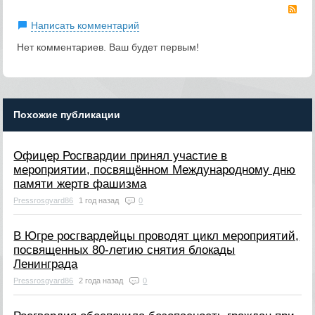
RS
Написать комментарий
Нет комментариев. Ваш будет первым!
Похожие публикации
Офицер Росгвардии принял участие в
мероприятии, посвящённом Международному дню
памяти жертв фашизма
Pressrosgvard86
1 год назад
0
В Югре росгвардейцы проводят цикл мероприятий,
посвященных 80-летию снятия блокады
Ленинграда
Pressrosgvard86
2 года назад
0