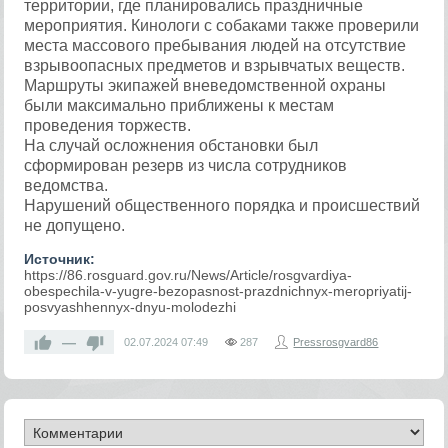
территории, где планировались праздничные
мероприятия. Кинологи с собаками также проверили
места массового пребывания людей на отсутствие
взрывоопасных предметов и взрывчатых веществ.
Маршруты экипажей вневедомственной охраны
были максимально приближены к местам
проведения торжеств.
На случай осложнения обстановки был
сформирован резерв из числа сотрудников
ведомства.
Нарушений общественного порядка и происшествий
не допущено.
Источник:
https://86.rosguard.gov.ru/News/Article/rosgvardiya-
obespechila-v-yugre-bezopasnost-prazdnichnyx-meropriyatij-
posvyashhennyx-dnyu-molodezhi
—
02.07.2024
07:49
287
Pressrosgvard86