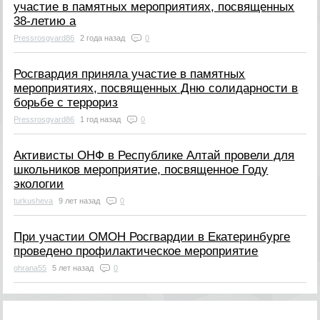
участие в памятных мероприятиях, посвященных
38-летию а
Pressrosgvard86
2 года назад
0
Росгвардия приняла участие в памятных
мероприятиях, посвященных Дню солидарности в
борьбе с террориз
Pressrosgvard86
1 год назад
0
Активисты ОНФ в Республике Алтай провели для
школьников мероприятие, посвященное Году
экологии
turkusheva
9 лет назад
0
При участии ОМОН Росгвардии в Екатеринбурге
проведено профилактическое мероприятие
ohrana55
5 лет назад
0