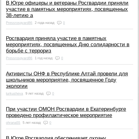
В Югре офицеры и ветераны Росгвардии приняли
участие в памятных мероприятиях, посвященных
38-летию а
Pressrosgvard86
2 года назад
0
Росгвардия приняла участие в памятных
мероприятиях, посвященных Дню солидарности в
борьбе с террориз
Pressrosgvard86
1 год назад
0
Активисты ОНФ в Республике Алтай провели для
школьников мероприятие, посвященное Году
экологии
turkusheva
9 лет назад
0
При участии ОМОН Росгвардии в Екатеринбурге
проведено профилактическое мероприятие
ohrana55
5 лет назад
0
В Югре Росгвардия обеспечивает охрану