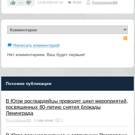
—
13.09.2024
07:14
39268
Pressrosgvard86
RS
Написать комментарий
Нет комментариев. Ваш будет первым!
Похожие публикации
В Югре росгвардейцы проводят цикл мероприятий,
посвященных 80-летию снятия блокады
Ленинграда
Pressrosgvard86
2 года назад
0