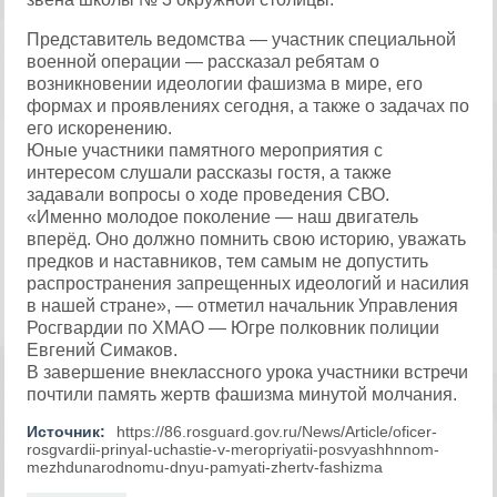
Представитель ведомства — участник специальной
военной операции — рассказал ребятам о
возникновении идеологии фашизма в мире, его
формах и проявлениях сегодня, а также о задачах по
его искоренению.
Юные участники памятного мероприятия с
интересом слушали рассказы гостя, а также
задавали вопросы о ходе проведения СВО.
«Именно молодое поколение — наш двигатель
вперёд. Оно должно помнить свою историю, уважать
предков и наставников, тем самым не допустить
распространения запрещенных идеологий и насилия
в нашей стране», — отметил начальник Управления
Росгвардии по ХМАО — Югре полковник полиции
Евгений Симаков.
В завершение внеклассного урока участники встречи
почтили память жертв фашизма минутой молчания.
Источник:
https://86.rosguard.gov.ru/News/Article/oficer-
rosgvardii-prinyal-uchastie-v-meropriyatii-posvyashhnnom-
mezhdunarodnomu-dnyu-pamyati-zhertv-fashizma