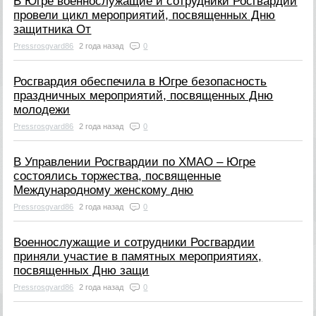
В Югре военнослужащие и сотрудники Росгвардии
провели цикл мероприятий, посвященных Дню
защитника От
Pressrosgvard86
2 года назад
0
Росгвардия обеспечила в Югре безопасность
праздничных мероприятий, посвященных Дню
молодежи
Pressrosgvard86
2 года назад
0
В Управлении Росгвардии по ХМАО – Югре
состоялись торжества, посвященные
Международному женскому дню
Pressrosgvard86
2 года назад
0
Военнослужащие и сотрудники Росгвардии
приняли участие в памятных мероприятиях,
посвященных Дню защи
Pressrosgvard86
2 года назад
0