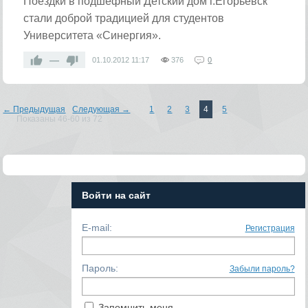
Поездки в подшефный Детский дом г.Егорьевск
стали доброй традицией для студентов
Университета «Синергия».
—
01.10.2012
11:17
376
0
← Предыдущая
Следующая →
1
2
3
4
5
Показаны 46-60 из 72
Войти на сайт
E-mail:
Регистрация
Пароль:
Забыли пароль?
Запомнить меня