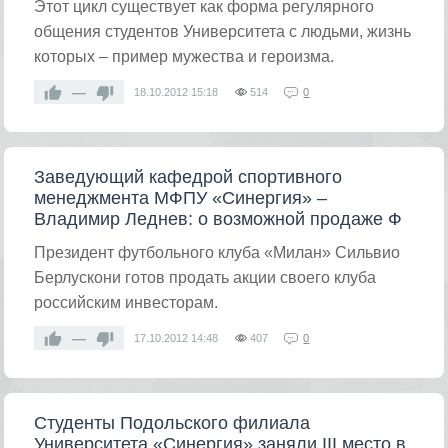
Этот цикл существует как форма регулярного
общения студентов Университета с людьми, жизнь
которых – пример мужества и героизма.
—
18.10.2012
15:18
514
0
Заведующий кафедрой спортивного
менеджмента МФПУ «Синергия» –
Владимир Леднев: о возможной продаже Ф
Президент футбольного клуба «Милан» Сильвио
Берлускони готов продать акции своего клуба
российским инвесторам.
—
17.10.2012
14:48
407
0
Студенты Подольского филиала
Университета «Синергия» заняли III место в