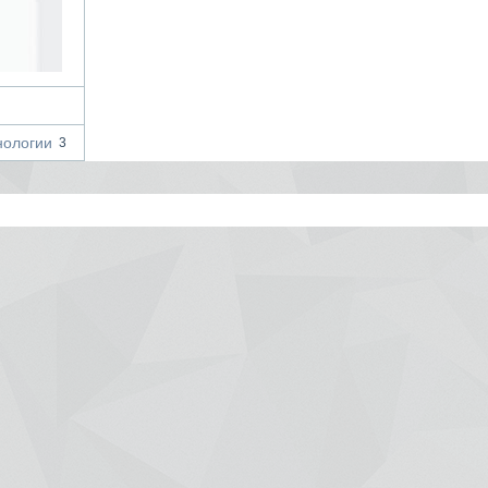
ологии
3