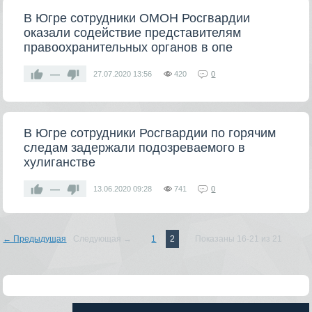
В Югре сотрудники ОМОН Росгвардии
оказали содействие представителям
правоохранительных органов в опе
—
27.07.2020
13:56
420
0
В Югре сотрудники Росгвардии по горячим
следам задержали подозреваемого в
хулиганстве
—
13.06.2020
09:28
741
0
← Предыдущая
Следующая →
1
2
Показаны 16-21 из 21