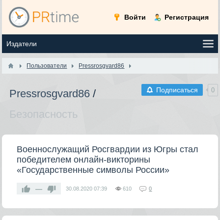
Войти
Регистрация
Пользователи
Pressrosgvard86
Подписаться
0
Pressrosgvard86
/
Безопасность
Военнослужащий Росгвардии из Югры стал
победителем онлайн-викторины
«Государственные символы России»
—
30.08.2020
07:39
610
0