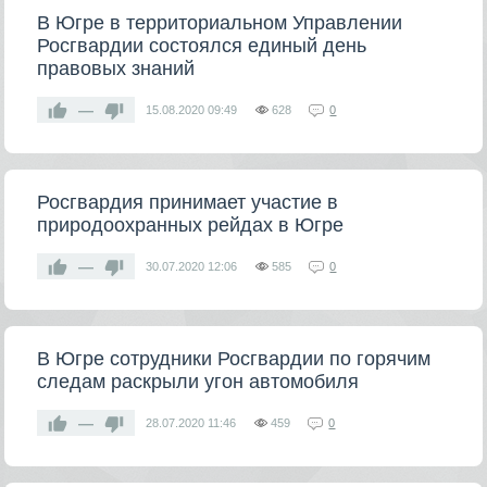
В Югре в территориальном Управлении
Росгвардии состоялся единый день
правовых знаний
—
15.08.2020
09:49
628
0
Росгвардия принимает участие в
природоохранных рейдах в Югре
—
30.07.2020
12:06
585
0
В Югре сотрудники Росгвардии по горячим
следам раскрыли угон автомобиля
—
28.07.2020
11:46
459
0