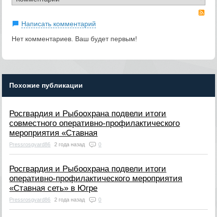
RS
Написать комментарий
Нет комментариев. Ваш будет первым!
Похожие публикации
Росгвардия и Рыбоохрана подвели итоги
совместного оперативно-профилактического
мероприятия «Ставная
Pressrosgvard86
2 года назад
0
Росгвардия и Рыбоохрана подвели итоги
оперативно-профилактического мероприятия
«Ставная сеть» в Югре
Pressrosgvard86
2 года назад
0