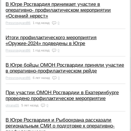
В Югре Росгвардия принимает участие в
оперативно- профилактическом мероприятии
«Осенний нерест»
Pressrosgvard86
1 год назад
0
Итоги профилактического мероприятия
«Оружие-2024» подведены в Югре
Pressrosgvard86
1 год назад
0
В Югре бойцы ОМОН Росгвардии приняли участие
в оперативно-профилактическом рейде
Pressrosgvard86
6 лет назад
0
При участии ОМОН Росгвардии в Екатеринбурге
проведено профилактическое мероприятие
ohrana55
5 лет назад
0
В Югре Росгвардия и Рыбоохрана рассказали
региональным СМИ о подготовке к оперативно-