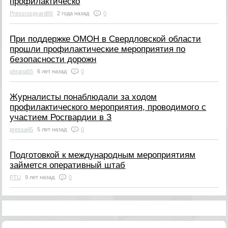
профилактическо
Pressrosgvard86
2 года назад
0
При поддержке ОМОН в Свердловской области
прошли профилактические мероприятия по
безопасности дорожн
ohrana55
6 лет назад
0
Журналисты понаблюдали за ходом
профилактического мероприятия, проводимого с
участием Росгвардии в З
pressa45
5 лет назад
0
Подготовкой к международным мероприятиям
займется оперативный штаб
PTU
9 лет назад
0