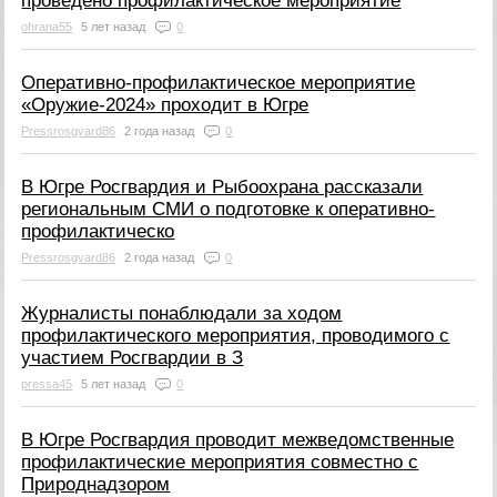
проведено профилактическое мероприятие
ohrana55
5 лет назад
0
Оперативно-профилактическое мероприятие
«Оружие-2024» проходит в Югре
Pressrosgvard86
2 года назад
0
В Югре Росгвардия и Рыбоохрана рассказали
региональным СМИ о подготовке к оперативно-
профилактическо
Pressrosgvard86
2 года назад
0
Журналисты понаблюдали за ходом
профилактического мероприятия, проводимого с
участием Росгвардии в З
pressa45
5 лет назад
0
В Югре Росгвардия проводит межведомственные
профилактические мероприятия совместно с
Природнадзором