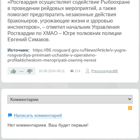
«Росгвардия осуществляет содействие Рыбоохране
в проведении рейдовых мероприятий, а также
помогает предотвратить незаконные действия
браконьеров, угрожающие жизни и здоровью
инспекторов», – отметил начальник Управления
Росгвардии по ХМАО – Югре полковник полиции
Евгений Симаков.
Источник:
https://86.rosguard.gov.ru/News/Article/v-yugre-
rosgvardiya-prinimaet-uchastie-v-operativno-
profilakticheskom-meropriyatii-osennij-nerest
—
20.08.2024
08:11
214
Pressrosgvard86
RS
Написать комментарий
Нет комментариев. Ваш будет первым!