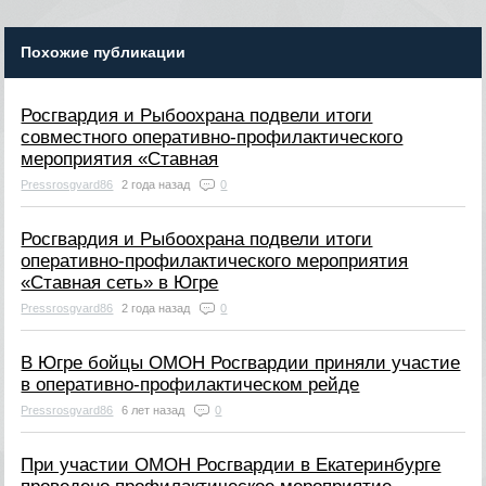
Похожие публикации
Росгвардия и Рыбоохрана подвели итоги
совместного оперативно-профилактического
мероприятия «Ставная
Pressrosgvard86
2 года назад
0
Росгвардия и Рыбоохрана подвели итоги
оперативно-профилактического мероприятия
«Ставная сеть» в Югре
Pressrosgvard86
2 года назад
0
В Югре бойцы ОМОН Росгвардии приняли участие
в оперативно-профилактическом рейде
Pressrosgvard86
6 лет назад
0
При участии ОМОН Росгвардии в Екатеринбурге