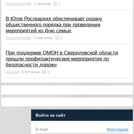
Pressrosgvard86
1 год назад
0
В Югре Росгвардия обеспечивает охрану
общественного порядка при проведении
мероприятий ко Дню семьи,
Pressrosgvard86
2 года назад
0
При поддержке ОМОН в Свердловской области
прошли профилактические мероприятия по
безопасности дорожн
ohrana55
6 лет назад
0
Войти на сайт
E-mail:
Регистрация