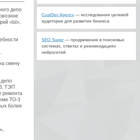
ного депо
CustDev Agency
— исследования целевой
овозное
аудитории для развития бизнеса
ерий «Ы»,
ребности
SEO Super
— продвижение в поисковых
системах, ответах и рекомендациях
.
нейросетей.
на смену
 депо
3, ТЭП
е ремонта
еме ТО-3
рых более
»,