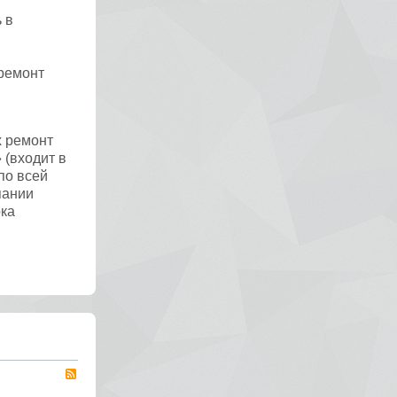
 в
,
 ремонт
х ремонт
 (входит в
по всей
пании
рка
RSS