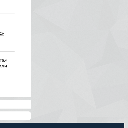
с»
та»
или