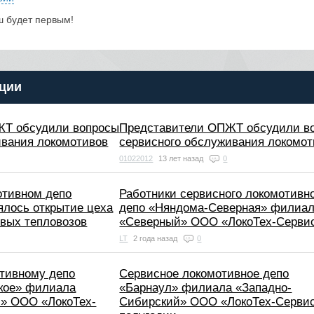
ш будет первым!
ции
ЖТ обсудили вопросы
Представители ОПЖТ обсудили в
ивания локомотивов
сервисного обслуживания локомот
01022012
13 лет назад
0
отивном депо
Работники сервисного локомотивн
ялось открытие цеха
депо «Няндома-Северная» филиа
овых тепловозов
«Северный» ООО «ЛокоТех-Сервис
LT
2 года назад
0
тивному депо
Сервисное локомотивное депо
кое» филиала
«Барнаул» филиала «Западно-
й» ООО «ЛокоТех-
Сибирский» ООО «ЛокоТех-Сервис