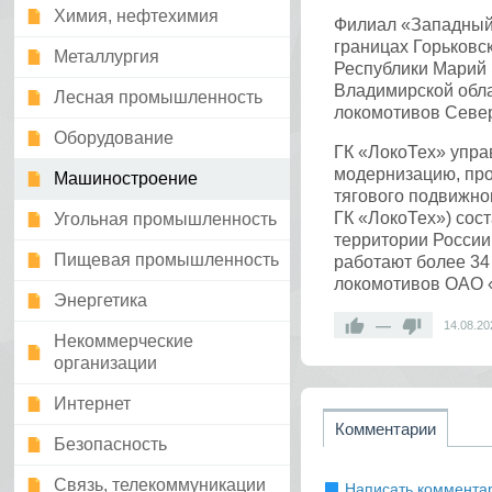
Химия, нефтехимия
Филиал «Западный
границах Горьковс
Металлургия
Республики Марий 
Владимирской обла
Лесная промышленность
локомотивов Север
Оборудование
ГК «ЛокоТех» упра
модернизацию, про
Машиностроение
тягового подвижно
ГК «ЛокоТех») сос
Угольная промышленность
территории России
Пищевая промышленность
работают более 34
локомотивов ОАО
Энергетика
—
14.08.20
Некоммерческие
организации
Интернет
Комментарии
Безопасность
Связь, телекоммуникации
Написать коммента