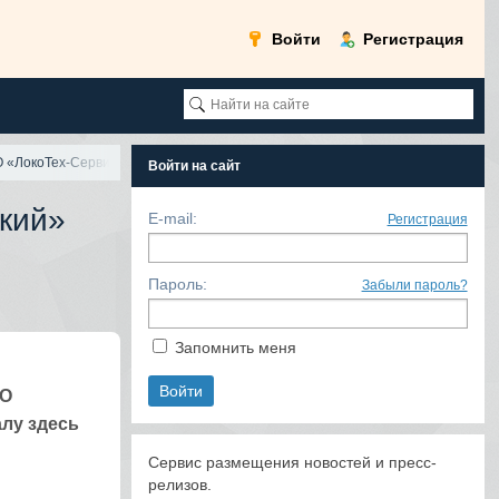
Войти
Регистрация
 «ЛокоТех-Сервис» празднует 105
Войти на сайт
кий»
E-mail:
Регистрация
Пароль:
Забыли пароль?
Запомнить меня
ОО
алу здесь
и
Сервис размещения новостей и пресс-
релизов.