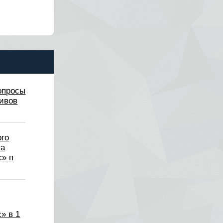
опросы
ивов
ого
ла
» п
» в 1