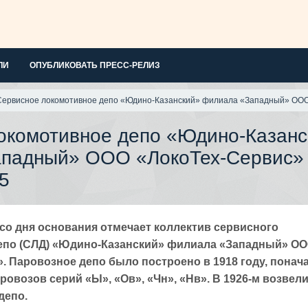
ЛИ
ОПУБЛИКОВАТЬ ПРЕСС-РЕЛИЗ
Сервисное локомотивное депо «Юдино-Казанский» филиала «Западный» ООО
окомотивное депо «Юдино-Казанс
ападный» ООО «ЛокоТех-Сервис»
5
ет со дня основания отмечает коллектив сервисного
епо (СЛД) «Юдино-Казанский» филиала «Западный» О
. Паровозное депо было построено в 1918 году, понач
ровозов серий «Ы», «Ов», «Чн», «Нв». В 1926-м возвел
депо.