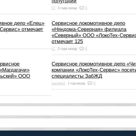
полугодии
LT
2 года назад
0
ивное депо «Елец»
Сервисное локомотивное депо
-Сервис» отмечает
«Няндома-Северная» филиала
«Северный» ООО «ЛокоТех-Серви
отмечает 125
LT
2 года назад
0
ервисное
Сервисное локомотивное депо «Чи
 «Магдагачи»
компании «ЛокоТех-Сервис» посет
льский» ООО
специалисты ЗабЖД
Locotech
1 год назад
0