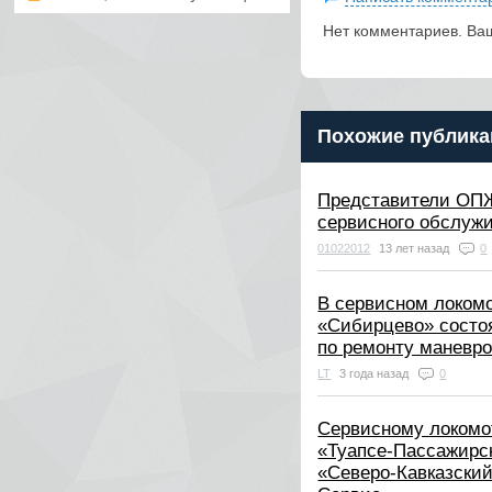
Нет комментариев. Ва
Похожие публика
Представители ОП
сервисного обслуж
01022012
13 лет назад
0
В сервисном локом
«Сибирцево» состо
по ремонту маневр
LT
3 года назад
0
Сервисному локомо
«Туапсе-Пассажирс
«Северо-Кавказски