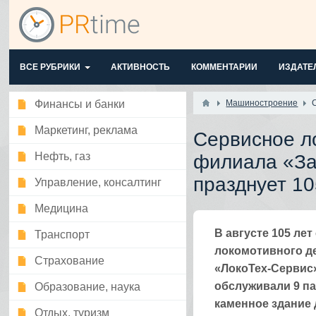
ВСЕ РУБРИКИ
АКТИВНОСТЬ
КОММЕНТАРИИ
ИЗДАТЕ
Финансы и банки
Машиностроение
Маркетинг, реклама
Сервисное л
Нефть, газ
филиала «З
празднует 10
Управление, консалтинг
Медицина
​В августе 105 л
Транспорт
локомотивного д
Страхование
«ЛокоТех-Сервис»
обслуживали 9 па
Образование, наука
каменное здание 
Отдых, туризм