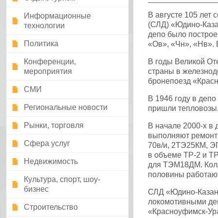
В августе 105 лет 
Информационные
(СЛД) «Юдино-Каз
технологии
депо было построе
Политика
«Ов», «Чн», «Нв».
Конференции,
В годы Великой От
мероприятия
страны в железнод
бронепоезд «Красн
СМИ
В 1946 году в деп
Региональные новости
пришли тепловозы,
Рынки, торговля
В начале 2000-х в
выполняют ремонт 
Сфера услуг
70в/и, 2ТЭ25КМ, Э
в объеме ТР-2 и Т
Недвижимость
для ТЭМ18ДМ. Колл
половины работают
Культура, спорт, шоу-
бизнес
СЛД «Юдино-Казанс
локомотивными де
Строительство
«Красноуфимск-Ур