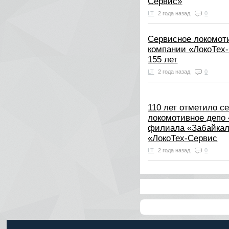
Сервис»
LT
2 года назад
0
Сервисное локомот
компании «ЛокоТех
155 лет
LT
2 года назад
0
110 лет отметило с
локомотивное депо
филиала «Забайка
«ЛокоТех-Сервис
LT
2 года назад
0