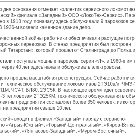
со дня основания отмечает коллектив сервисного локомотив
анский» филиала «Западный» ООО «ЛокоТех-Сервис». Пар
но в 1918 году, поначалу здесь обслуживали 9 паровозов с
 В 1926-м возвели каменное здание депо.
ечественной войны работники обеспечивали растущие пот
орожных перевозках. В стенах предприятия был построен
ый Татарстан», который прошел от Сталинграда до Польши
о стали поступать мощные паровозы серии «Л», в 1960-е им 
 через 40 лет здесь начали обслуживать электровозы.
 депо прошла масштабная реконструкция. Сейчас работники
и техническое обслуживание локомотивов 2ТЭ10в/и, ЧМЭ-
П1М, ЧС4Т, ВЛ80, 2ЭС5К. В настоящее время идет освоени
Р-3 тепловозам 2ТЭ25КМ, технического обслуживания в объ
ектив предприятия составляет более 350 человек, из кото
 на предприятии свыше 10 лет.
кий» входит в филиал «Западный» наряду с сервисно-
по «Агрыз-Южный», «Горький-Центральный», «Киров-Вятка
альский», «Лянгасово-Западный», «Муром-Восточный».