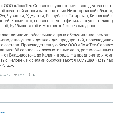
» ООО «ЛокоТех-Сервис» осуществляет свою деятельность
кой железной дороги на территории Нижегородской области
Эл, Чувашии, Удмуртии, Республики Татарстан, Кировской и
стей. Кроме того, сервисные депо филиала осуществляют
ной, Куйбышевской и Московской железных дорог.
вляет активами, обеспечивающими обслуживание, ремонт,
изводство узлов и деталей для предприятий, производящи
го состава. Производственную базу ООО «ЛокоТех-Сервис»
тавляют 86 сервисных локомотивных депо, расположенных 
 – от Владивостока до Калининграда. На предприятиях ком
 тыс. человек, их силами обслуживаются бОльшая часть па
 «РЖД».
23
17:40
8747
LT
рий