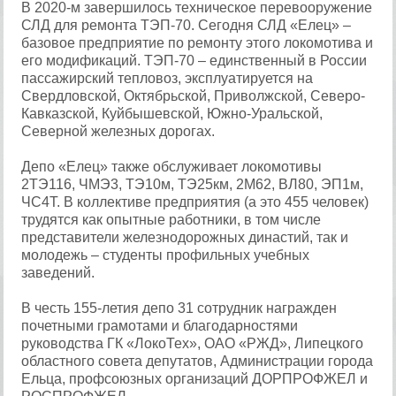
В 2020-м завершилось техническое перевооружение
СЛД для ремонта ТЭП-70. Сегодня СЛД «Елец» –
базовое предприятие по ремонту этого локомотива и
его модификаций. ТЭП-70 – единственный в России
пассажирский тепловоз, эксплуатируется на
Свердловской, Октябрьской, Приволжской, Северо-
Кавказской, Куйбышевской, Южно-Уральской,
Северной железных дорогах.
Депо «Елец» также обслуживает локомотивы
2ТЭ116, ЧМЭ3, ТЭ10м, ТЭ25км, 2М62, ВЛ80, ЭП1м,
ЧС4Т. В коллективе предприятия (а это 455 человек)
трудятся как опытные работники, в том числе
представители железнодорожных династий, так и
молодежь – студенты профильных учебных
заведений.
В честь 155-летия депо 31 сотрудник награжден
почетными грамотами и благодарностями
руководства ГК «ЛокоТех», ОАО «РЖД», Липецкого
областного совета депутатов, Администрации города
Ельца, профсоюзных организаций ДОРПРОФЖЕЛ и