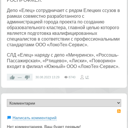
РОСПРОФЖЕЛ.
Депо «Елец» сотрудничает с рядом Елецких ссузов в
рамках совместно разработанного с
администрацией города проекта по созданию
образовательного кластера, главной целью которого
является подготовка квалифицированных
специалистов в соответствии с профессиональными
стандартами ООО «ЛокоТех-Сервис».
СЛД «Елец» наряду с депо «Мичуринск», «Россошь-
Пассажирская», «Ртищево», «Лиски», «Поворино»
входит в филиал «Южный» ООО «ЛокоТех-Сервис».
—
30.08.2023
13:29
8740
LT
RS
Написать комментарий
Нет комментариев. Ваш будет первым!